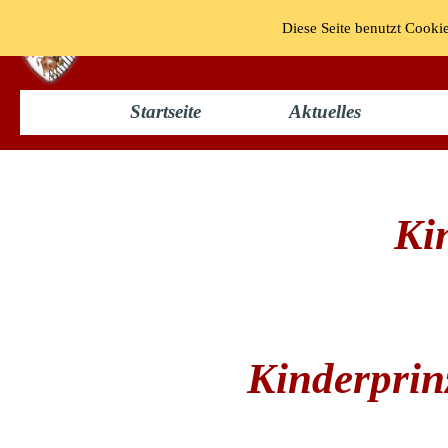
Diese Seite benutzt Cookie
KG "Bun
Startseite
Aktuelles
Kindertollität 2007
Kin
Kinderprinz