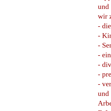
und 
wir 
- di
- Ki
- Se
- ei
- di
- pr
- ve
und 
Arbe