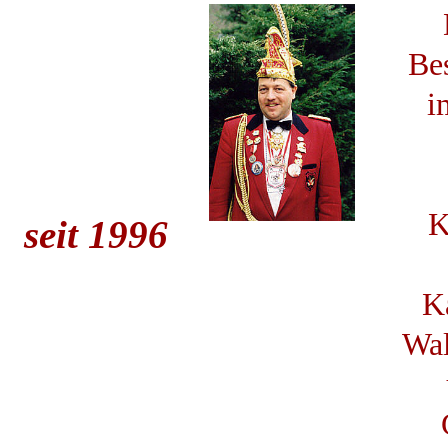
Be
i
K
seit 1996
K
Wal