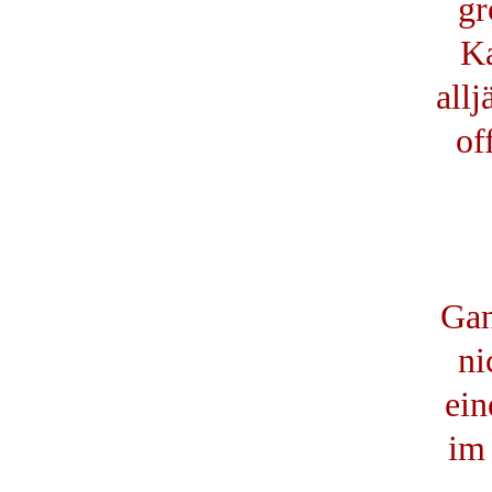
gr
Ka
all
of
Gan
ni
ein
im 