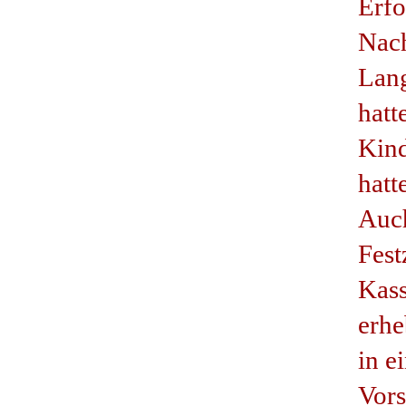
Erfo
Nach
Lang
hatt
Kind
hatt
Auch
Fest
Kass
erhe
in e
Vors