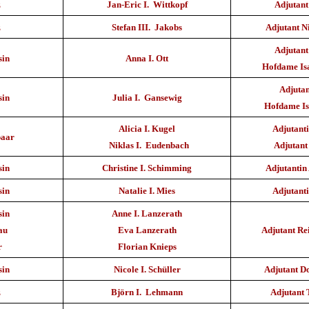
z
Jan-Eric I. Wittkopf
Adjutant
z
Stefan III. Jakobs
Adjutant N
Adjutant
sin
Anna I. Ott
Hofdame Isa
Adjutan
sin
Julia I. Gansewig
Hofdame Is
Alicia I. Kugel
Adjutanti
paar
Niklas I. Eudenbach
Adjutant
sin
Christine I. Schimming
Adjutantin
sin
Natalie I. Mies
Adjutanti
sin
Anne I. Lanzerath
au
Eva Lanzerath
Adjutant Re
r
Florian Knieps
sin
Nicole I. Schüller
Adjutant 
z
Björn I. Lehmann
Adjutant