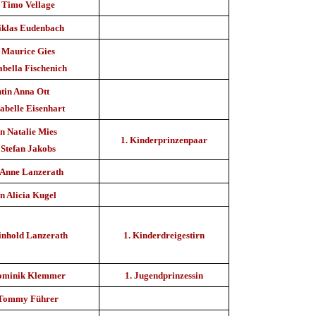
 Timo Vellage
iklas Eudenbach
 Maurice Gies
bella Fischenich
tin Anna Ott
abelle Eisenhart
n Natalie Mies
1. Kinderprinzenpaar
 Stefan Jakobs
 Anne Lanzerath
n Alicia Kugel
inhold Lanzerath
1. Kinderdreigestirn
Dominik Klemmer
1. Jugendprinzessin
 Tommy Führer