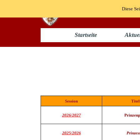
Diese Sei
Startseite
Aktuel
Kindertollität
Session
Titel
2026/202
7
Prinzen
2025/2026
Prinzes