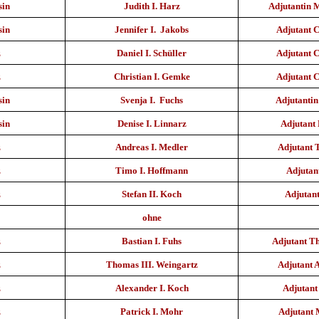
sin
Judith I. Harz
Adjutantin
sin
Jennifer I. Jakobs
Adjutant 
z
Daniel I. Schüller
Adjutant 
z
Christian I. Gemke
Adjutant C
sin
Svenja I. Fuchs
Adjutantin
sin
Denise I. Linnarz
Adjutant 
z
Andreas I. Medler
Adjutant
z
Timo I. Hoffmann
Adjutan
z
Stefan II. Koch
Adjutant
ohne
z
Bastian I. Fuhs
Adjutant T
z
Thomas III. Weingartz
Adjutant 
z
Alexander I. Koch
Adjutant
z
Patrick I. Mohr
Adjutant 