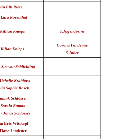
tin Elli
Rietz
 Lara Rosenthal
Killian Knieps
1.Jugendprinz
Corona Pandemie
 Kilian Knieps
3 Jahre
 Sue von Schlichting
ichelle Krahforst
lia Sophie Rösch
annik Schlösser
 Soraia Ramos
r Jonas Schlösser
an Eric Wittkopf
Tiana Lindener