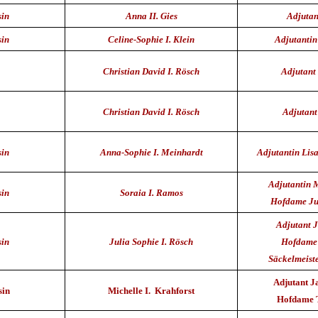
sin
Anna II. Gies
Adjutan
sin
Celine-Sophie I. Klein
Adjutantin
Christian David I. Rösch
Adjutant 
Christian David I. Rösch
Adjutant
sin
Anna-Sophie I. Meinhardt
Adjutantin Lisa
Adjutantin M
sin
Soraia I. Ramos
Hofdame Ju
Adjutant J
sin
Julia Sophie I. Rösch
Hofdame
Säckelmeiste
Adjutant J
sin
Michelle I. Krahforst
Hofdame 