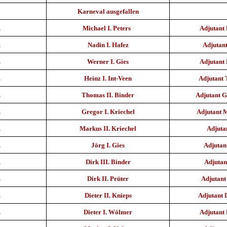
Karneval ausgefallen
z
Michael I. Peters
Adjutant 
z
Nadin I. Hafez
Adjutan
z
Werner I. Gies
Adjutant 
z
Heinz I. Int-Veen
Adjutant
z
Thomas II. Binder
Adjutant 
z
Gregor I. Kriechel
Adjutant 
z
Markus II. Kriechel
Adjuta
z
Jörg I. Gies
Adjutan
z
Dirk III. Binder
Adjutan
z
Dirk II. Prüter
Adjutant
z
Dieter II. Knieps
Adjutant 
z
Dieter I. Wölmer
Adjutant