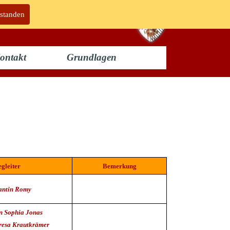
rstanden
ontakt
Grundlagen
gleiter
Bemerkung
antin Romy
n Sophia Jonas
resa Krautkrämer