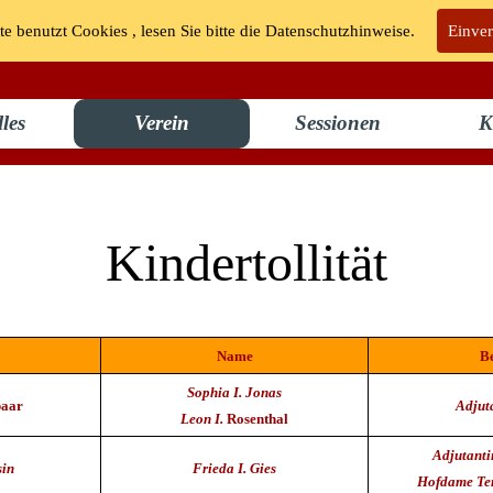
te benutzt Cookies , lesen Sie bitte die Datenschutzhinweise.
KG "Bunte Kuh" Walporzheim e.V.
Einve
les
Verein
Sessionen
K
Kindertollität
Name
Be
Sophia
I.
Jonas
paar
Adjut
Leon
I.
Rosenthal
Adjutanti
sin
Frieda
I.
Gies
Hofdame Te