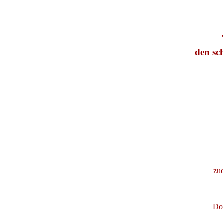
den sc
zue
Doc