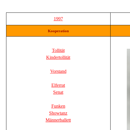
1997
Kooperation
Tollität
Kindertollität
Vorstand
Elferrat
Senat
Funken
Showtanz
Männerballett